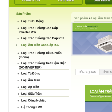
TRANG CHỦ
GIỚI THIỆU
SẢN PHẨM
Sản Phẩm
LIÊN HỆ
Sản phẩm
>
Loại Âm Trần 
Loại Tủ Di Động
Loại Treo Tường Cao Cấp
Inverter R32
Loại Treo Tường Cao Cấp R32
Loại Âm Trần Cao Cấp R32
Loại Treo Tường Tiêu Chuẩn
(mono)
Loại Treo Tường Tiết Kiệm Điện
(DC-INVERTER)
TỔNG QUAN
TÍNH 
Loại Tủ Đứng
Loại Âm Trần
Loại Áp Trần
Loại Giấu Trần
Loại Công Nghiệp
Hệ Thống KRV