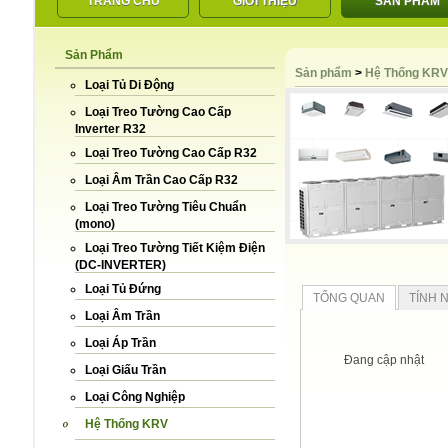
TRANG CHỦ
GIỚI THIỆU
SẢN PHẨM
Sản Phẩm
LIÊN HỆ
Sản phẩm
>
Hệ Thống KRV
Loại Tủ Di Động
Loại Treo Tường Cao Cấp
Inverter R32
Loại Treo Tường Cao Cấp R32
Loại Âm Trần Cao Cấp R32
Loại Treo Tường Tiêu Chuẩn
(mono)
Loại Treo Tường Tiết Kiệm Điện
(DC-INVERTER)
Loại Tủ Đứng
TỔNG QUAN
TÍNH 
Loại Âm Trần
Loại Áp Trần
Đang cập nhật
Loại Giấu Trần
Loại Công Nghiệp
Hệ Thống KRV